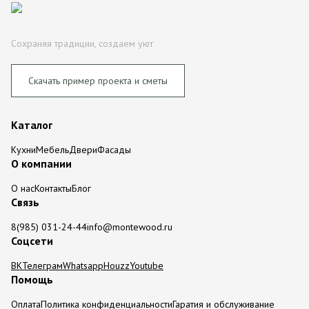
Сохраняя традиции, создаем уют
Скачать пример проекта и сметы
Каталог
Кухни
Мебель
Двери
Фасады
О компании
О нас
Контакты
Блог
Связь
8(985) 031-24-44
info@montewood.ru
Соцсети
ВК
Телеграм
Whatsapp
Houzz
Youtube
Помощь
Оплата
Политика конфиденциальности
Гаратия и обслуживание