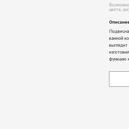
Возможно
цвета, ди
Описани
Подвесная
ванной ко
выглядит 
изготови
функцию 