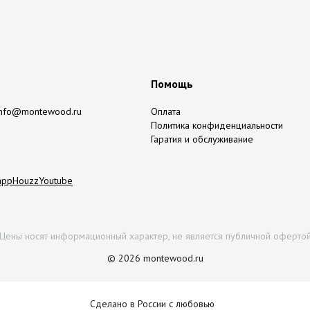
Помощь
info@montewood.ru
Оплата
Политика конфиденциальности
Гаратия и обслуживание
app
Houzz
Youtube
Цены носят информационный характер, не является публичной оферто
© 2026 montewood.ru
Сделано в России с любовью