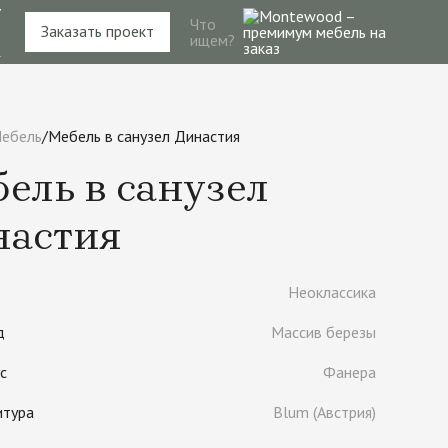
4
Что
Заказать проект
ищем?
–
ебель
/
Мебель в санузел Династия
ель в санузел
настия
Неоклассика
д
Массив березы
с
Фанера
итура
Blum (Австрия)