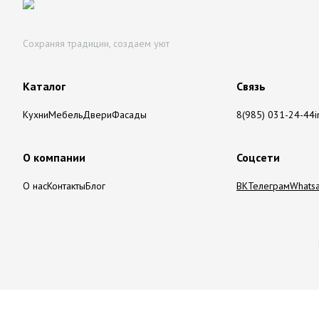
Сохраняя традиции, создаем уют
Каталог
Связь
Кухни
Мебель
Двери
Фасады
8(985) 031-24-44
О компании
Соцсети
О нас
Контакты
Блог
ВК
Телеграм
Whats