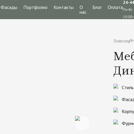
24-4
Фасады
Портфолио
Контакты
О
Блог
Оплата
Пн-Вс
нас
10:00
20:00
Главная
/
М
Меб
Ди
Cтиль
Фаса
Корпу
Фурн